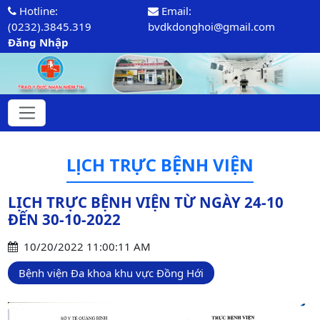
Hotline:
Email:
(0232).3845.319
bvdkdonghoi@gmail.com
Đăng Nhập
LỊCH TRỰC BỆNH VIỆN
LỊCH TRỰC BỆNH VIỆN TỪ NGÀY 24-10
ĐẾN 30-10-2022
10/20/2022 11:00:11 AM
Bệnh viện Đa khoa khu vực Đồng Hới