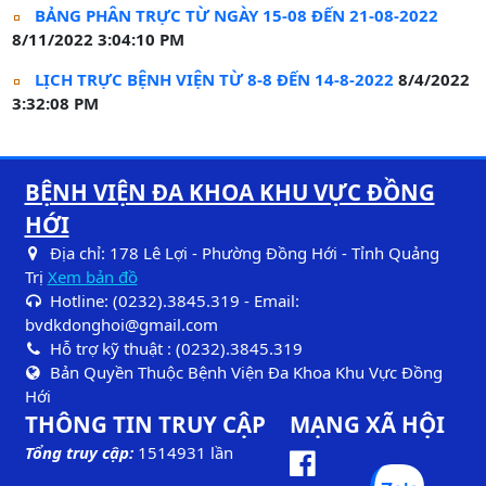
BẢNG PHÂN TRỰC TỪ NGÀY 15-08 ĐẾN 21-08-2022
8/11/2022 3:04:10 PM
LỊCH TRỰC BỆNH VIỆN TỪ 8-8 ĐẾN 14-8-2022
8/4/2022
3:32:08 PM
BỆNH VIỆN ĐA KHOA KHU VỰC ĐỒNG
HỚI
Địa chỉ: 178 Lê Lợi - Phường Đồng Hới - Tỉnh Quảng
Trị
Xem bản đồ
Hotline: (0232).3845.319 - Email:
bvdkdonghoi@gmail.com
Hỗ trợ kỹ thuật : (0232).3845.319
Bản Quyền Thuộc Bệnh Viện Đa Khoa Khu Vực Đồng
Hới
THÔNG TIN TRUY CẬP
MẠNG XÃ HỘI
Tổng truy cập:
1514931 lần